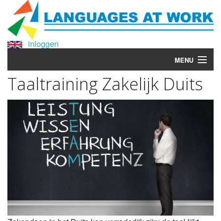
inloggen
MENU
Taaltraining Zakelijk Duits
Home
Taaltrainingen
Taalaudit
Meer weten?
Waarom Languages at Work?
Over Languages at Work
Contact