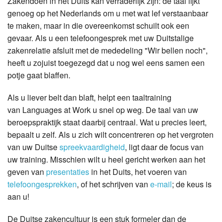
Zakendoen in het Duits kan verraderlijk zijn: de taal lijkt
genoeg op het Nederlands om u met wat lef verstaanbaar
te maken, maar in die overeenkomst schuilt ook een
gevaar. Als u een telefoongesprek met uw Duitstalige
zakenrelatie afsluit met de mededeling "Wir bellen noch",
heeft u zojuist toegezegd dat u nog wel eens samen een
potje gaat blaffen.
Als u liever belt dan blaft, helpt een taaltraining
van Languages at Work u snel op weg. De taal van uw
beroepspraktijk staat daarbij centraal. Wat u precies leert,
bepaalt u zelf. Als u zich wilt concentreren op het vergroten
van uw Duitse
spreekvaardigheid
, ligt daar de focus van
uw training. Misschien wilt u heel gericht werken aan het
geven van
presentaties
in het Duits, het voeren van
telefoongesprekken
, of het schrijven van
e-mail
; de keus is
aan u!
De Duitse zakencultuur is een stuk formeler dan de