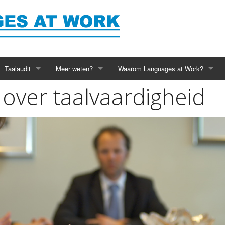
Taalaudit
Meer weten?
Waarom Languages at Work?
 over taalvaardigheid