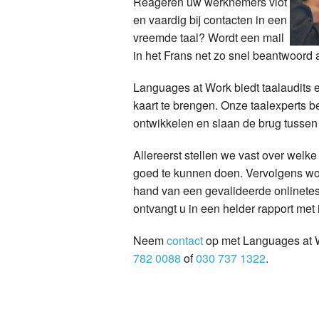
Reageren uw werknemers vlot
en vaardig bij contacten in een
vreemde taal? Wordt een mail
in het Frans net zo snel beantwoord 
Languages at Work biedt taalaudits
kaart te brengen. Onze taalexperts b
ontwikkelen en slaan de brug tussen 
Allereerst stellen we vast over we
goed te kunnen doen. Vervolgens wo
hand van een gevalideerde onlinetes
ontvangt u in een helder rapport met
Neem
contact
op met Languages at W
782 0088
of
030 737 1322
.