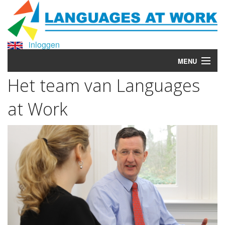
inloggen
MENU
Het team van Languages
Home
at Work
Taaltrainingen
Taalaudit
Meer weten?
Waarom Languages at Work?
Over Languages at Work
Contact